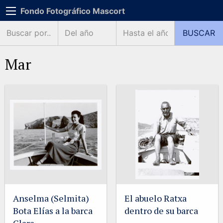
Fondo Fotográfico Mascort
Mar
Anselma (Selmita)
El abuelo Ratxa
Bota Elías a la barca
dentro de su barca