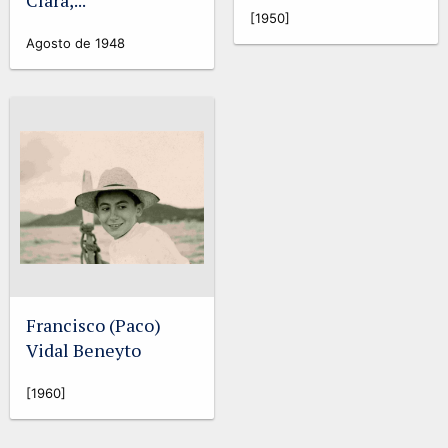
Clara,...
[1950]
Agosto de 1948
Francisco (Paco)
Vidal Beneyto
[1960]