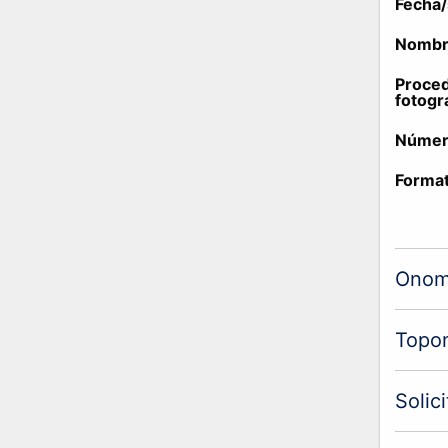
Fecha/
Nombre
Proced
fotogr
Número
Format
Onom
Topo
Solic