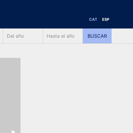
CAT
ESP
Next Slide
▶︎