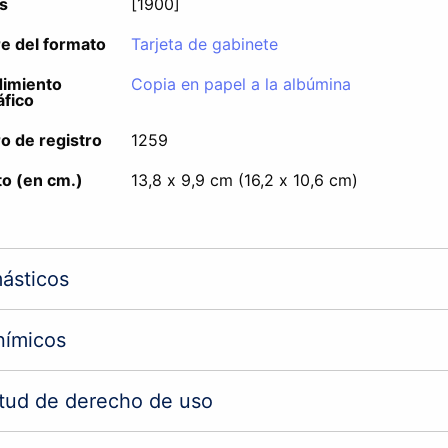
s
[1900]
 del formato
Tarjeta de gabinete
imiento
Copia en papel a la albúmina
áfico
 de registro
1259
o (en cm.)
13,8 x 9,9 cm (16,2 x 10,6 cm)
ásticos
nímicos
itud de derecho de uso