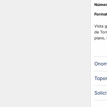
Número
Format
Vista g
de Torr
plano,
Onom
Topo
Solic