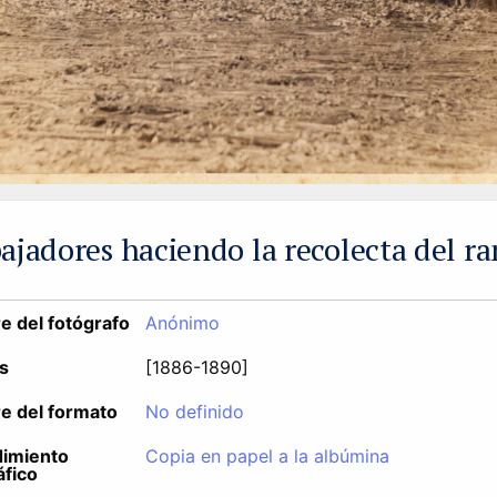
ajadores haciendo la recolecta del r
 del fotógrafo
Anónimo
s
[1886-1890]
 del formato
No definido
imiento
Copia en papel a la albúmina
áfico