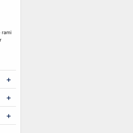
e rami
r