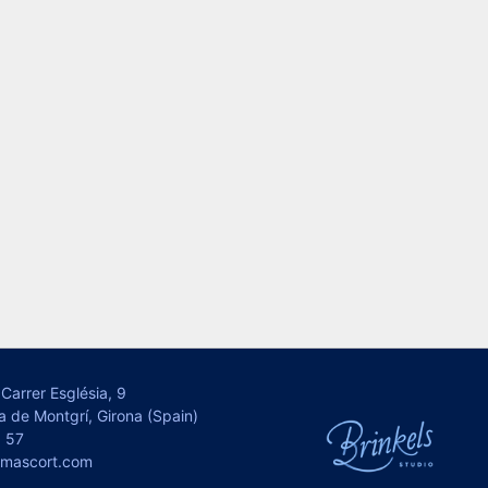
Carrer Església, 9
a de Montgrí, Girona (Spain)
 57
omascort.com