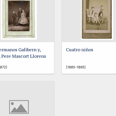
ermanos Galibern y,
Cuatro niños
, Pere Mascort Llorens
1872]
[1885-1895]