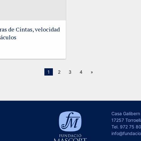
ras de Cintas, velocidad
táculos
1
2
3
4
»
Casa Galibern 
17257 Torroell
Tel.
972 75 80
info@fundaci