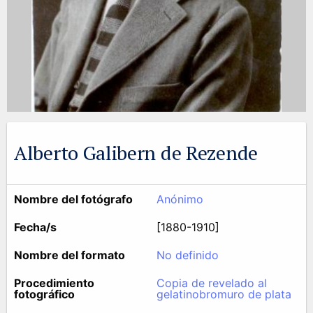
Alberto Galibern de Rezende
Nombre del fotógrafo
Anónimo
Fecha/s
[1880-1910]
Nombre del formato
No definido
Procedimiento
Copia de revelado al
fotográfico
gelatinobromuro de plata