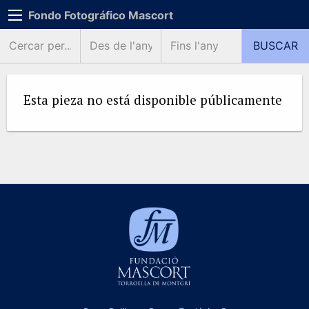
Fondo Fotográfico Mascort
Esta pieza no está disponible públicamente