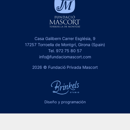
Casa Galibern Carrer Església, 9
17257 Torroella de Montgrí, Girona (Spain)
Tel.
972 75 80 57
info@fundaciomascort.com
2026 © Fundació Privada Mascort
Diseño y programación