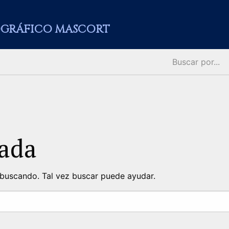
GRÁFICO MASCORT
nada
buscando. Tal vez buscar puede ayudar.