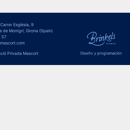
Carrer Església, 9
a de Montgrí, Girona (Spain)
 57
omascort.com
ció Privada Mascort
Diseño y programación