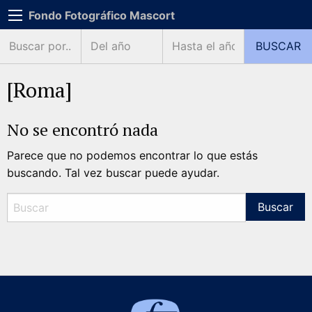
Fondo Fotográfico Mascort
[Roma]
No se encontró nada
Parece que no podemos encontrar lo que estás
buscando. Tal vez buscar puede ayudar.