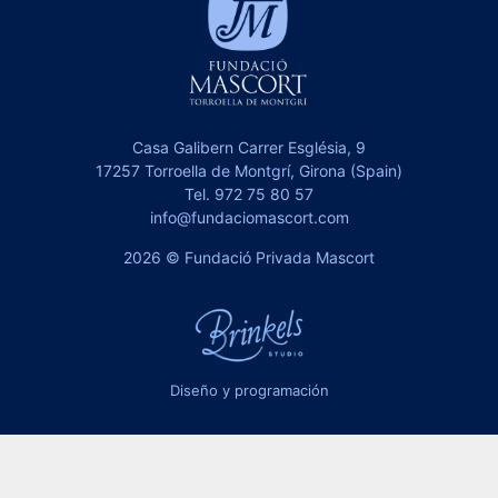
Casa Galibern Carrer Església, 9
17257 Torroella de Montgrí, Girona (Spain)
Tel.
972 75 80 57
info@fundaciomascort.com
2026 © Fundació Privada Mascort
Diseño y programación