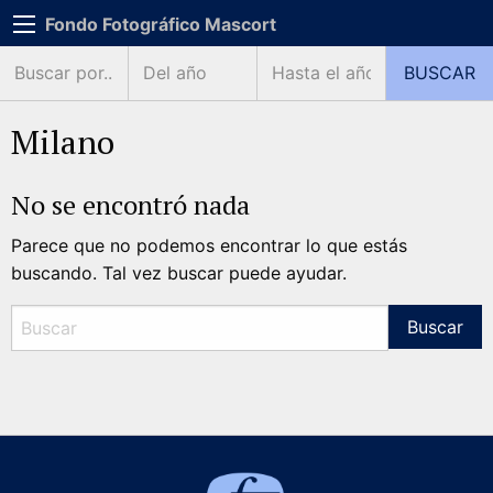
Fondo Fotográfico Mascort
Milano
No se encontró nada
Parece que no podemos encontrar lo que estás
buscando. Tal vez buscar puede ayudar.