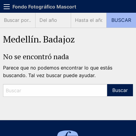
Fondo Fotográfico Mascort
Medellín. Badajoz
No se encontró nada
Parece que no podemos encontrar lo que estás
buscando. Tal vez buscar puede ayudar.