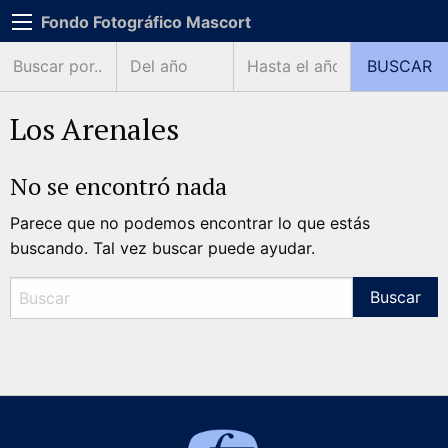
Fondo Fotográfico Mascort
Los Arenales
No se encontró nada
Parece que no podemos encontrar lo que estás
buscando. Tal vez buscar puede ayudar.