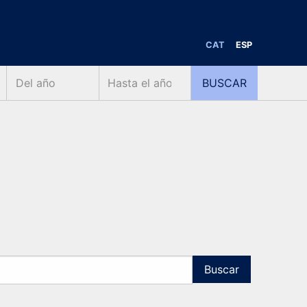
CAT
ESP