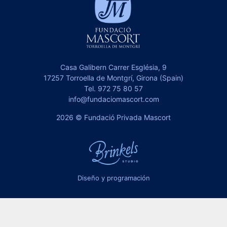
Casa Galibern Carrer Església, 9
17257 Torroella de Montgrí, Girona (Spain)
Tel.
972 75 80 57
info@fundaciomascort.com
2026 © Fundació Privada Mascort
Diseño y programación