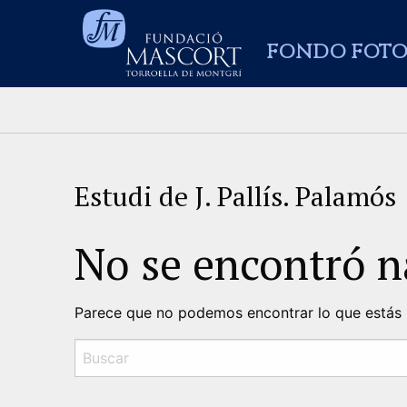
FONDO FOTO
Estudi de J. Pallís. Palamós
No se encontró 
Parece que no podemos encontrar lo que estás 