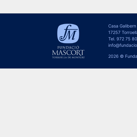
Casa Galibern 
17257 Torroell
Tel.
972 75 80
info@fundaci
2026 © Funda