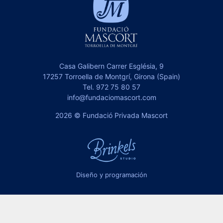
Casa Galibern Carrer Església, 9
17257 Torroella de Montgrí, Girona (Spain)
Tel.
972 75 80 57
info@fundaciomascort.com
2026 © Fundació Privada Mascort
Diseño y programación