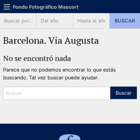
Fondo Fotográfico Mascort
Barcelona. Via Augusta
No se encontró nada
Parece que no podemos encontrar lo que estás
buscando. Tal vez buscar puede ayudar.