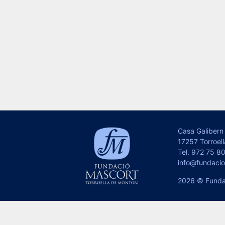
Casa Galibern 
17257 Torroell
Tel.
972 75 80
info@fundaci
2026 © Funda