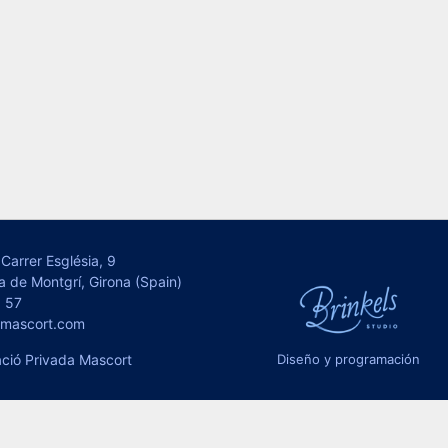
Carrer Església, 9
a de Montgrí, Girona (Spain)
 57
omascort.com
ció Privada Mascort
Diseño y programación