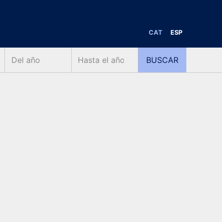
CAT
ESP