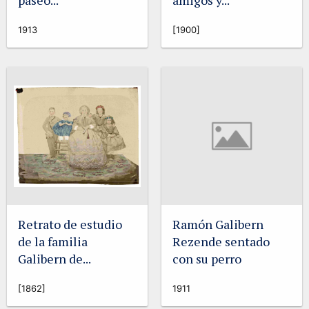
paseo...
amigos y...
1913
[1900]
Retrato de estudio
Ramón Galibern
de la familia
Rezende sentado
Galibern de...
con su perro
[1862]
1911