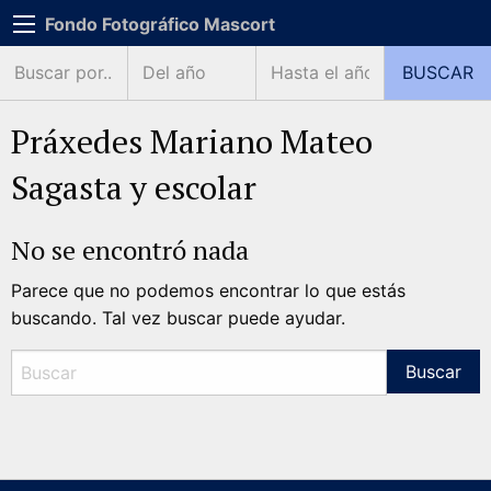
Fondo Fotográfico Mascort
Práxedes Mariano Mateo
Sagasta y escolar
No se encontró nada
Parece que no podemos encontrar lo que estás
buscando. Tal vez buscar puede ayudar.