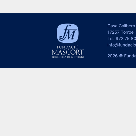
Casa Galibern 
17257 Torroell
Tel.
972 75 80
info@fundaci
2026 © Funda