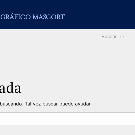
GRÁFICO MASCORT
nada
buscando. Tal vez buscar puede ayudar.