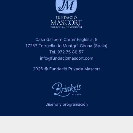
Casa Galibern Carrer Església, 9
17257 Torroella de Montgrí, Girona (Spain)
Tel.
972 75 80 57
info@fundaciomascort.com
2026 © Fundació Privada Mascort
Diseño y programación