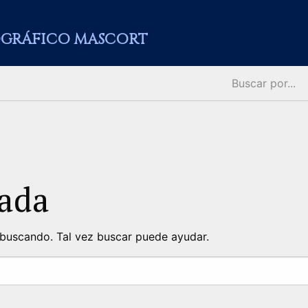
GRÁFICO MASCORT
nada
buscando. Tal vez buscar puede ayudar.