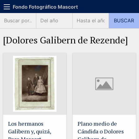
Fondo Fotográfico Mascort
[Dolores Galibern de Rezende]
Los hermanos
Plano medio de
Galibern y, quizá,
Cándida o Dolores