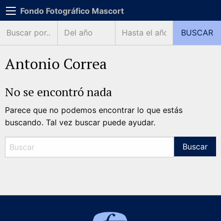
Fondo Fotográfico Mascort
Antonio Correa
No se encontró nada
Parece que no podemos encontrar lo que estás
buscando. Tal vez buscar puede ayudar.