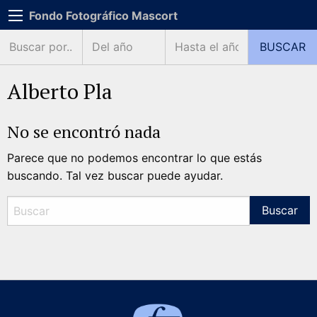
Fondo Fotográfico Mascort
Alberto Pla
No se encontró nada
Parece que no podemos encontrar lo que estás
buscando. Tal vez buscar puede ayudar.