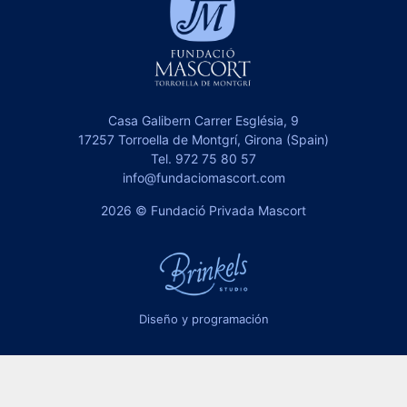
Casa Galibern Carrer Església, 9
17257 Torroella de Montgrí, Girona (Spain)
Tel.
972 75 80 57
info@fundaciomascort.com
2026 © Fundació Privada Mascort
Diseño y programación