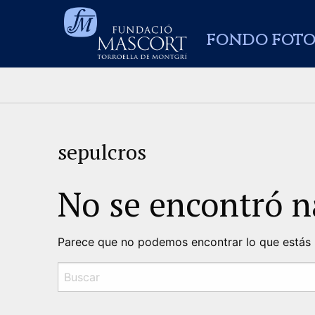
FONDO FOTO
sepulcros
No se encontró 
Parece que no podemos encontrar lo que estás 