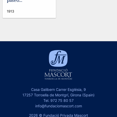
paseo...
1913
Casa Galibern Carrer Església, 9
17257 Torroella de Montgrí, Girona (Spain)
Tel.
972 75 80 57
info@fundaciomascort.com
2026 © Fundació Privada Mascort