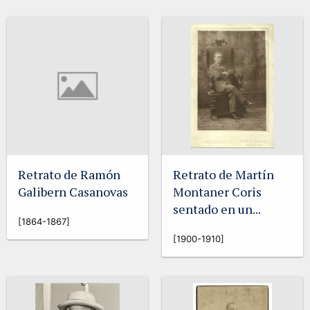
Retrato de Ramón
Retrato de Martín
Galibern Casanovas
Montaner Coris
sentado en un...
[1864-1867]
[1900-1910]