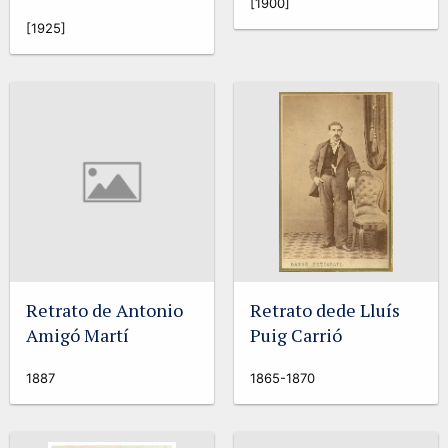
[1900]
[1925]
Retrato de Antonio
Retrato dede Lluís
Amigó Martí
Puig Carrió
1887
1865-1870