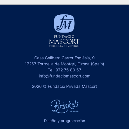
Casa Galibern Carrer Església, 9
17257 Torroella de Montgrí, Girona (Spain)
Tel.
972 75 80 57
info@fundaciomascort.com
2026 © Fundació Privada Mascort
Diseño y programación