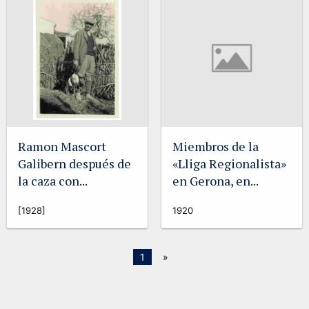
Ramon Mascort
Miembros de la
Galibern después de
«Lliga Regionalista»
la caza con...
en Gerona, en...
[1928]
1920
1
»