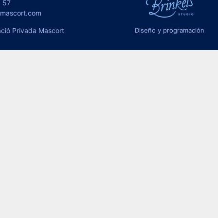
 57
omascort.com
ció Privada Mascort
Diseño y programación