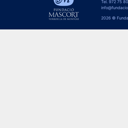
Tel.
972 75 80
info@fundaci
2026 © Funda