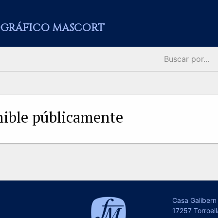
GRÁFICO MASCORT
onible públicamente
Casa Galibern 
17257 Torroell