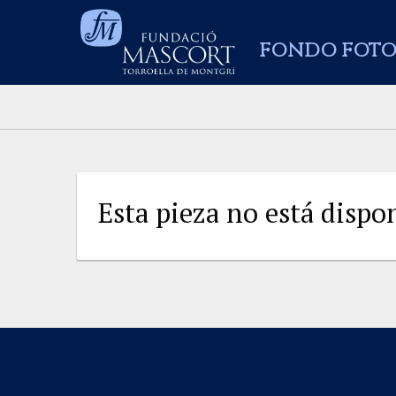
FONDO FOTO
Esta pieza no está disp