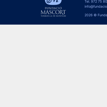
Tel.
972 75 80
info@fundaci
2026 © Funda