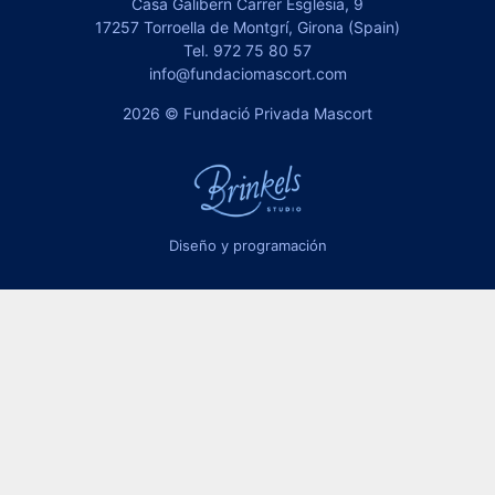
Casa Galibern Carrer Església, 9
17257 Torroella de Montgrí, Girona (Spain)
Tel.
972 75 80 57
info@fundaciomascort.com
2026 © Fundació Privada Mascort
Diseño y programación