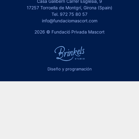
Casa Galibern Carrer Església, 9
17257 Torroella de Montgrí, Girona (Spain)
Tel.
972 75 80 57
info@fundaciomascort.com
2026 © Fundació Privada Mascort
Diseño y programación