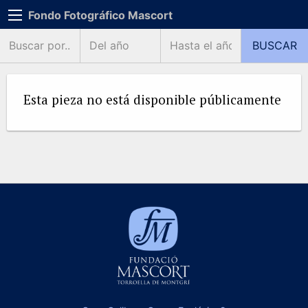
Fondo Fotográfico Mascort
Esta pieza no está disponible públicamente