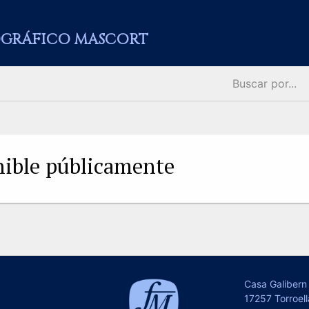
GRÁFICO MASCORT
onible públicamente
Casa Galibern 
17257 Torroell