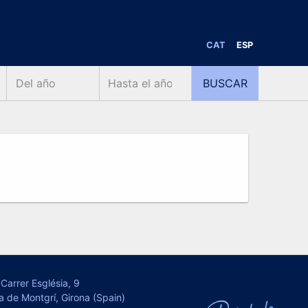
CAT
ESP
Carrer Església, 9
a de Montgrí, Girona (Spain)