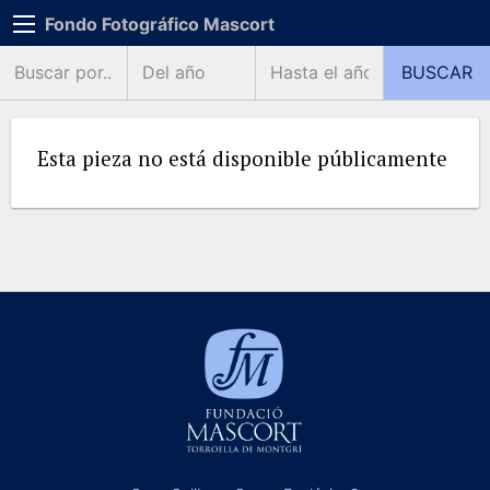
Fondo Fotográfico Mascort
Esta pieza no está disponible públicamente