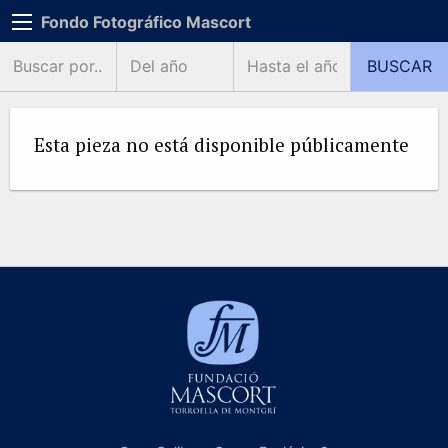
Fondo Fotográfico Mascort
Esta pieza no está disponible públicamente