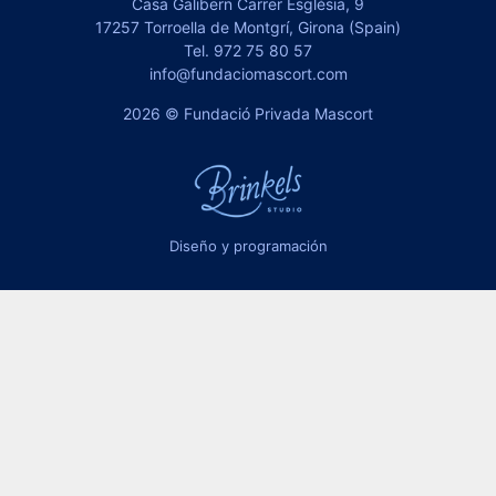
Casa Galibern Carrer Església, 9
17257 Torroella de Montgrí, Girona (Spain)
Tel.
972 75 80 57
info@fundaciomascort.com
2026 © Fundació Privada Mascort
Diseño y programación