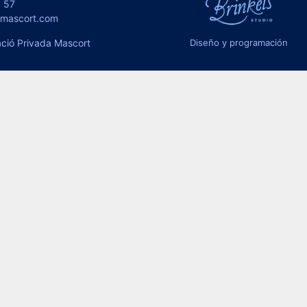
 57
omascort.com
ció Privada Mascort
Diseño y programación