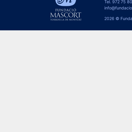
Tel.
972 75 80
info@fundaci
2026 © Funda