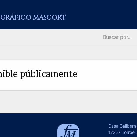
GRÁFICO MASCORT
onible públicamente
Casa Galibern 
17257 Torroell