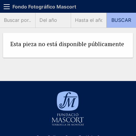
Fondo Fotográfico Mascort
Esta pieza no está disponible públicamente