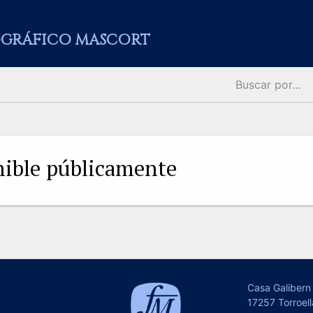
GRÁFICO MASCORT
onible públicamente
Casa Galibern 
17257 Torroell