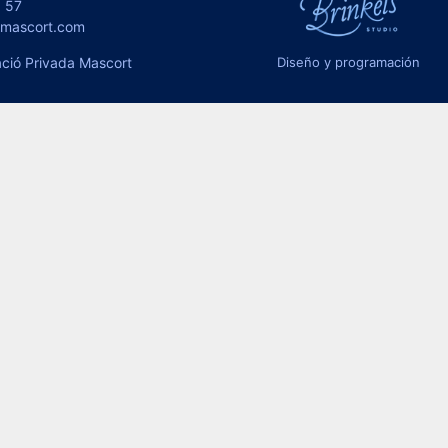
 57
omascort.com
ció Privada Mascort
Diseño y programación