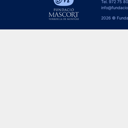
Tel.
972 75 80
info@fundaci
2026 © Funda