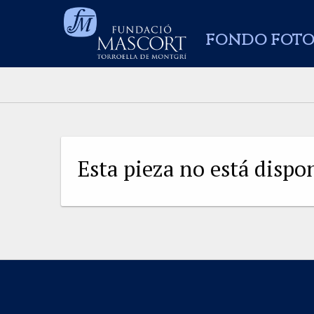
FONDO FOTO
Esta pieza no está disp