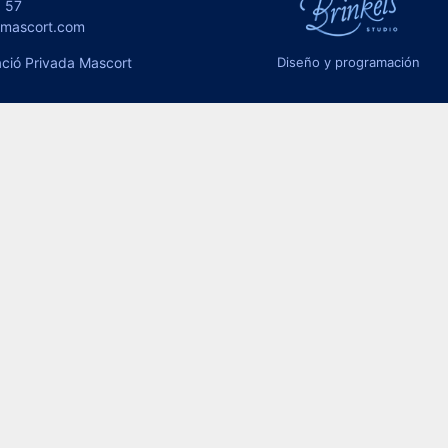
 57
omascort.com
ció Privada Mascort
Diseño y programación