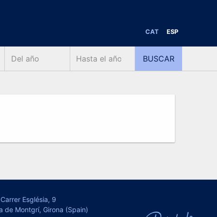
CAT
ESP
Carrer Església, 9
a de Montgrí, Girona (Spain)