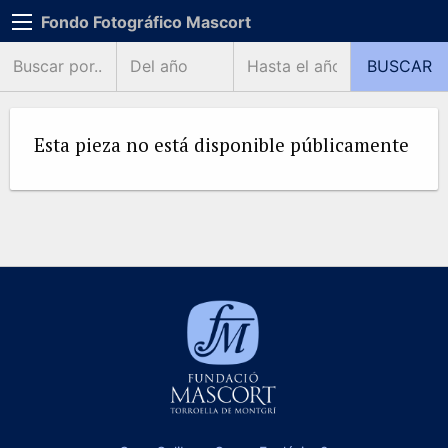
Fondo Fotográfico Mascort
Esta pieza no está disponible públicamente