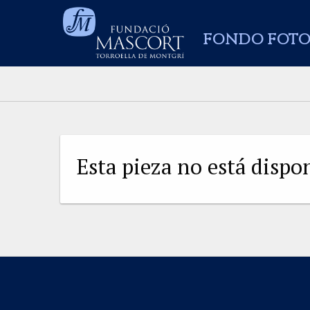
FONDO FOTO
Esta pieza no está disp