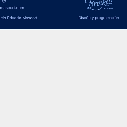
 57
omascort.com
ció Privada Mascort
Diseño y programación