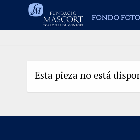
FONDO FOTO
Esta pieza no está disp