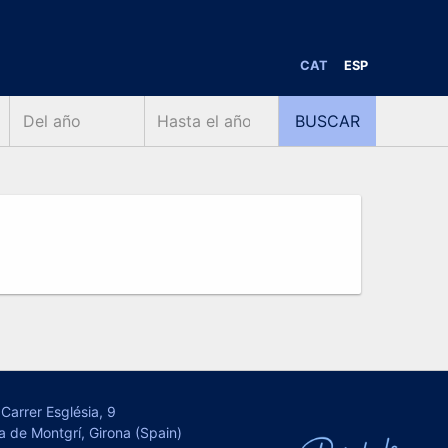
CAT
ESP
Carrer Església, 9
a de Montgrí, Girona (Spain)