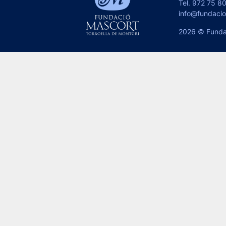
Tel.
972 75 80
info@fundaci
2026 © Funda