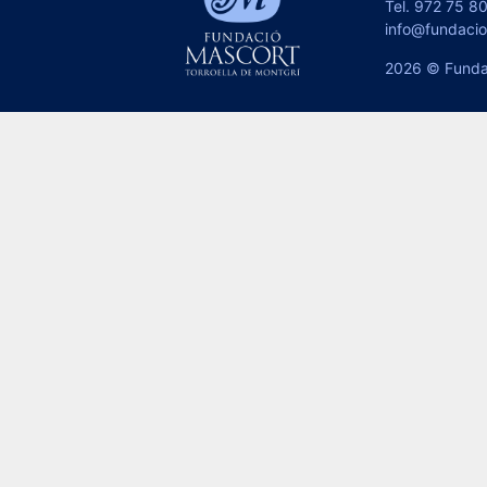
Tel.
972 75 80
info@fundaci
2026 © Funda