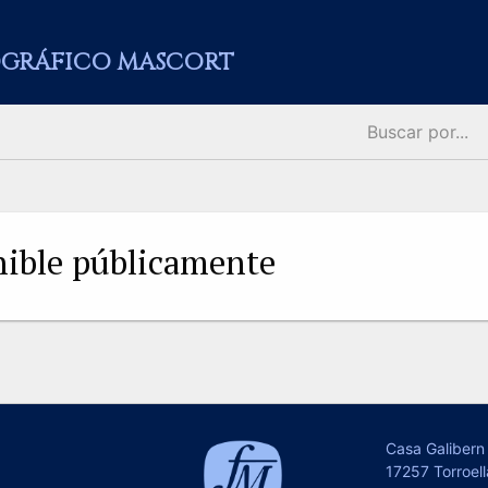
GRÁFICO MASCORT
onible públicamente
Casa Galibern 
17257 Torroell