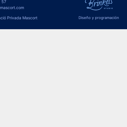
 57
omascort.com
ció Privada Mascort
Diseño y programación