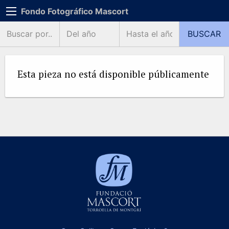
Fondo Fotográfico Mascort
Esta pieza no está disponible públicamente