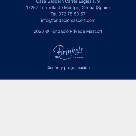
Casa Galibern Carrer Església, 9
17257 Torroella de Montgrí, Girona (Spain)
Tel.
972 75 80 57
info@fundaciomascort.com
2026 © Fundació Privada Mascort
Diseño y programación