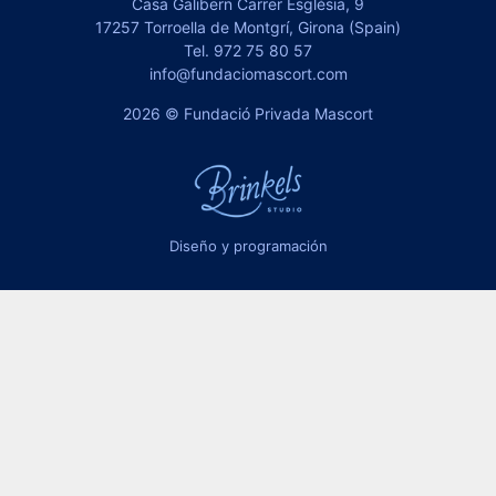
Casa Galibern Carrer Església, 9
17257 Torroella de Montgrí, Girona (Spain)
Tel.
972 75 80 57
info@fundaciomascort.com
2026 © Fundació Privada Mascort
Diseño y programación