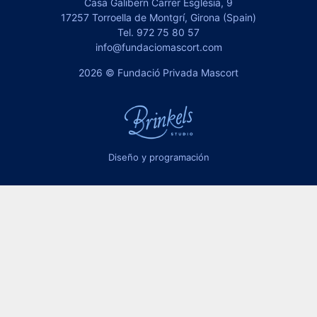
Casa Galibern Carrer Església, 9
17257 Torroella de Montgrí, Girona (Spain)
Tel.
972 75 80 57
info@fundaciomascort.com
2026 © Fundació Privada Mascort
Diseño y programación