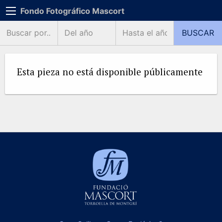
Fondo Fotográfico Mascort
Esta pieza no está disponible públicamente